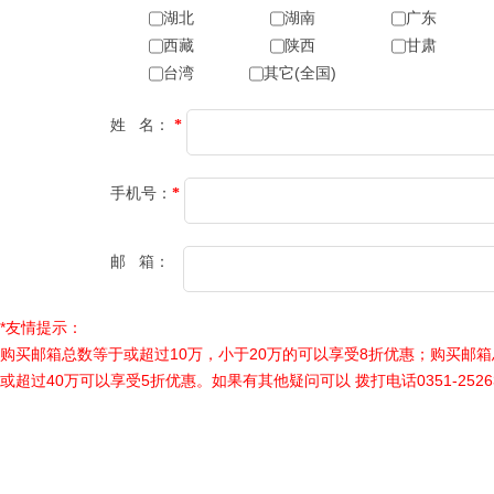
湖北
湖南
广东
西藏
陕西
甘肃
台湾
其它(全国)
姓 名：
*
手机号：
*
邮 箱：
*友情提示：
购买邮箱总数等于或超过10万，小于20万的可以享受8折优惠；购买邮箱
或超过40万可以享受5折优惠。如果有其他疑问可以 拨打电话0351-252632