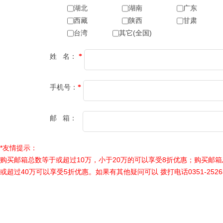
湖北
湖南
广东
西藏
陕西
甘肃
台湾
其它(全国)
姓 名：
*
手机号：
*
邮 箱：
*友情提示：
购买邮箱总数等于或超过10万，小于20万的可以享受8折优惠；购买邮箱
或超过40万可以享受5折优惠。如果有其他疑问可以 拨打电话0351-252632